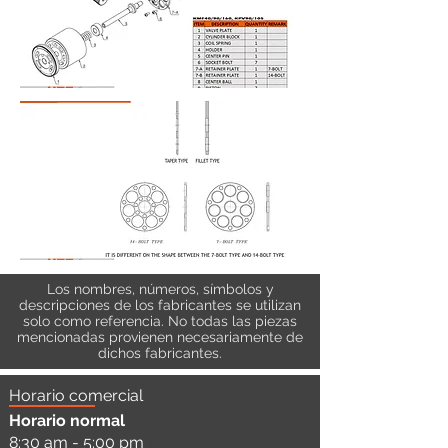
Los nombres, números, símbolos y
descripciones de los fabricantes se utilizan
solo como referencia. No todas las piezas
mencionadas provienen necesariamente de
dichos fabricantes.
Horario comercial
Horario normal
8:30 am - 5:00 pm
a