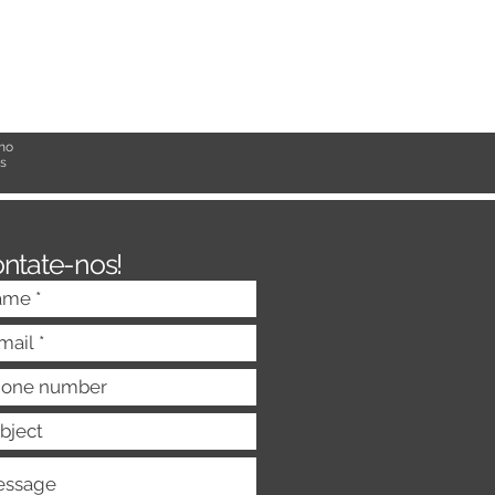
mo
es
ntate-nos!