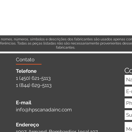
 nomes, números, símbolos e descrições dos fabricantes são usados apenas co
eferências. Todas as peças listadas não são necessariamente provenientes dess
fabricantes.
Contato
Co
Telefone
1 (450) 621-5113
1 (844) 629-5113
E-mail
info@hpscanadainc.com
Endereço
1097, Armand-Bombardier, local 107