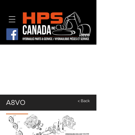
A8VO
< Back