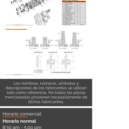
Los nombres, números, símbolos y
descripciones de los fabricantes se utilizan
solo como referencia. No todas las piezas
mencionadas provienen necesariamente de
dichos fabricantes.
Horario comercial
Horario normal
8:30 am - 5:00 pm
a