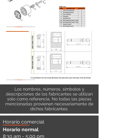
Los nombres, números, símbolos y
descripciones de los fabricantes se utilizan
solo como referencia. No todas las piezas
mencionadas provienen necesariamente de
dichos fabricantes.
Horario comercial
Horario normal
8:30 am - 5:00 pm
a