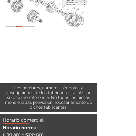
Los nombres, números, símbolos y
descripciones de los fabricantes se utilizan
solo como referencia. No todas las piezas
mencionadas provienen necesariamente de
dichos fabricantes.
Horario comercial
Horario normal
8:30 am - 5:00 pm
a