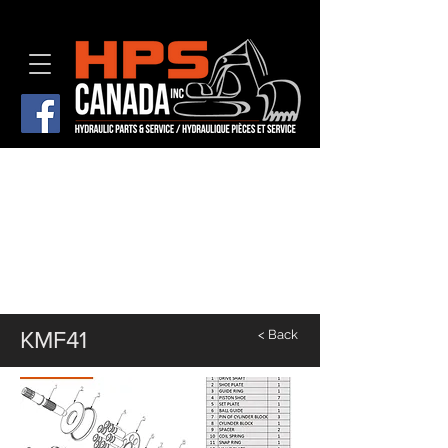
KMF41
< Back