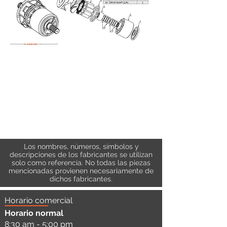
Los nombres, números, símbolos y
descripciones de los fabricantes se utilizan
solo como referencia. No todas las piezas
mencionadas provienen necesariamente de
dichos fabricantes.
Horario comercial
Horario normal
8:30 am - 5:00 pm
a