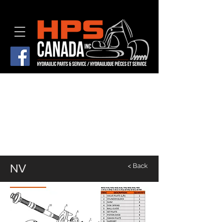
NV
< Back