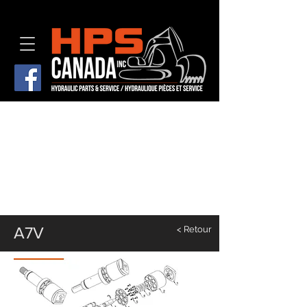
A7V
< Retour