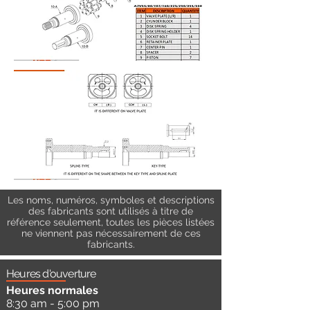
Les noms, numéros, symboles et descriptions
des fabricants sont utilisés à titre de
référence seulement, toutes les pièces listées
ne viennent pas nécessairement de ces
fabricants.
Heures d'ouverture
Heures normales
8:30 am - 5:00 pm