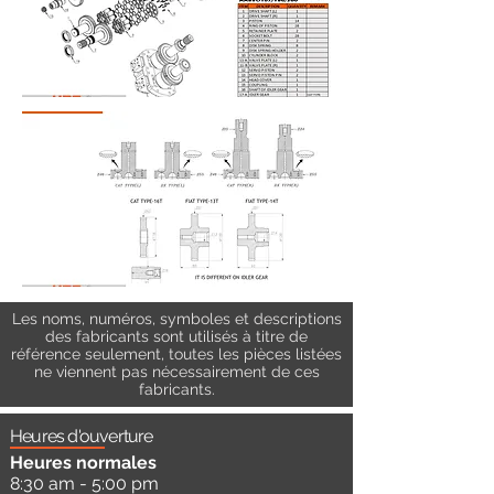
Les noms, numéros, symboles et descriptions
des fabricants sont utilisés à titre de
référence seulement, toutes les pièces listées
ne viennent pas nécessairement de ces
fabricants.
Heures d'ouverture
Heures normales
8:30 am - 5:00 pm