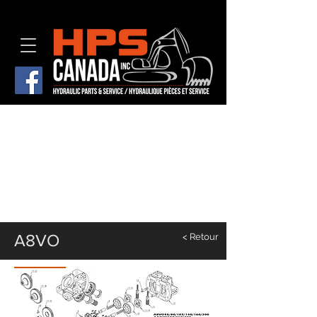
A8VO
< Retour